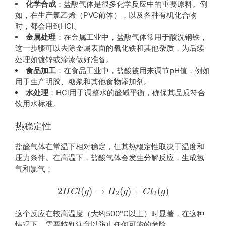
化学合成
：盐酸气体是很多化学反应中的重要原料。例
如，在生产氯乙烯（PVC前体），以及各种有机化合物
时，都会用到HCl。
金属处理
：在金属工业中，盐酸气体常用于酸洗钢铁，
这一步骤可以去除金属表面的氧化铁和其他杂质，为后续
处理如镀锌或涂漆做好准备。
食品加工
：在食品工业中，盐酸被用来调节pH值，例如
用于生产明胶、糖浆和其他食物添加剂。
水处理
：HCl用于调整水的酸碱平衡，确保其品质符合
饮用水标准。
热稳定性
盐酸气体在常温下相对稳定，但其热稳定性取决于温度和
压力条件。在高温下，盐酸气体会发生分解反应，生成氢
气和氯气：
2
(
)
→
(
)
+
(
)
H
C
l
g
H
g
C
l
g
2
2
这个反应在较高温度（大约500°C以上）时显著，在这种
情况下，需要特别注意以防止任何可能的危险。